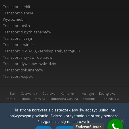
Transport mebli
Transport pianina
Wywóz mebli
Transport roślin
Transport dużych gabarytów
Transport maszyn
Transport z windą
Transport RTV, AGD, kserokopiarek, sprzętu IT
Transport antyków i obrazów
Transport dywanów i wykładzin
Transport dokumentów
Transport książek
Buk
Czerwonak
Dopiewo
Komorniki
Kostrzyn
Koziegłowy
Kórnik
Luboń
Mosina
Murowana Goślina
Oborniki
Pobiedziska
Poznań Grunwald
Poznań Piątkowo
Poznań Rataje
Przeźmierowo
Puszczykowo
Rokietnica
Stęszew
Suchy Las
Swarzędz
Ta strona korzysta z ciasteczek aby świadczyć usługi na
Środa Wielkopolska
Tarnowo Podgórne
Tulce
Września
najwyższym poziomie. Dalsze korzystanie ze strony oznacza,
że zgadzasz się na ich użycie.
Portal w swym działaniu wykorzystuje pliki cookies. Aby dowiedzieć się więcej,
Zadzwoń teraz
sprawdź naszą
politykę prywatności