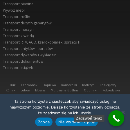
Transport pianina
Wywóz mebli
Transport roślin
Transport dużych gabarytów
Transport maszyn
Transport z windą
Transport RTV, AGD, kserokopiarek, sprzętu IT
Transport antyków i obrazów
Transport dywanów i wykładzin
Transport dokumentów
Transport książek
Buk
Czerwonak
Dopiewo
Komorniki
Kostrzyn
Koziegłowy
Kórnik
Luboń
Mosina
Murowana Goślina
Oborniki
Pobiedziska
Poznań Grunwald
Poznań Piątkowo
Poznań Rataje
Przeźmierowo
Puszczykowo
Rokietnica
Stęszew
Suchy Las
Swarzędz
Ta strona korzysta z ciasteczek aby świadczyć usługi na
Środa Wielkopolska
Tarnowo Podgórne
Tulce
Września
najwyższym poziomie. Dalsze korzystanie ze strony oznacza,
że zgadzasz się na ich użycie.
Portal w swym działaniu wykorzystuje pliki cookies. Aby dowiedzieć się więcej,
Zadzwoń teraz
sprawdź naszą
politykę prywatności
Zgoda
Nie wyrażam zgody
Realizacja:
Grupa TENSE Polska