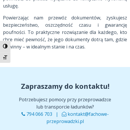
usługę.
Powierzając nam przewóz dokumentów, zyskujesz
bezpieczeństwo, oszczędność czasu i gwarancję
poufności. To praktyczne rozwiązanie dla każdego, kto
chce mieć pewność, że jego dokumenty dotrą tam, gdzie
powinny – w idealnym stanie i na czas.
Toggle High Contrast
Toggle Font size
Zapraszamy do kontaktu!
Potrzebujesz pomocy przy przeprowadzce
lub transporcie ładunków?
794 066 703 |
kontakt@fachowe-
przeprowadzki.pl