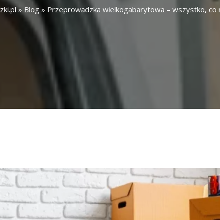
ki.pl
»
Blog
»
Przeprowadzka wielkogabarytowa – wszystko, co m