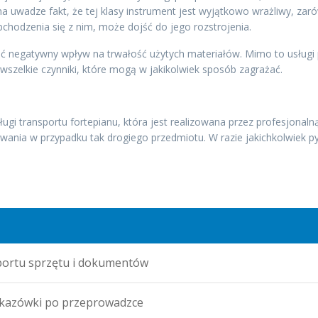
na uwadze fakt, że tej klasy instrument jest wyjątkowo wrażliwy, za
hodzenia się z nim, może dojść do jego rozstrojenia.
eć negatywny wpływ na trwałość użytych materiałów. Mimo to usługi
szelkie czynniki, które mogą w jakikolwiek sposób zagrażać.
sługi transportu fortepianu, która jest realizowana przez profesjonal
kowania w przypadku tak drogiego przedmiotu. W razie jakichkolwiek 
portu sprzętu i dokumentów
skazówki po przeprowadzce