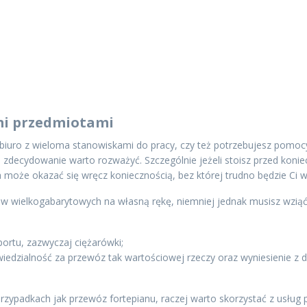
mi przedmiotami
k, biuro z wieloma stanowiskami do pracy, czy też potrzebujesz pom
 zdecydowanie warto rozważyć. Szczególnie jeżeli stoisz przed koni
a może okazać się wręcz koniecznością, bez której trudno będzie Ci 
 wielkogabarytowych na własną rękę, niemniej jednak musisz wzią
ortu, zazwyczaj ciężarówki;
iedzialność za przewóz tak wartościowej rzeczy oraz wyniesienie z 
przypadkach jak przewóz fortepianu, raczej warto skorzystać z usług