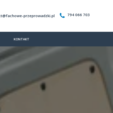
794 066 703
kt@fachowe-przeprowadzki.pl
G
KONTAKT