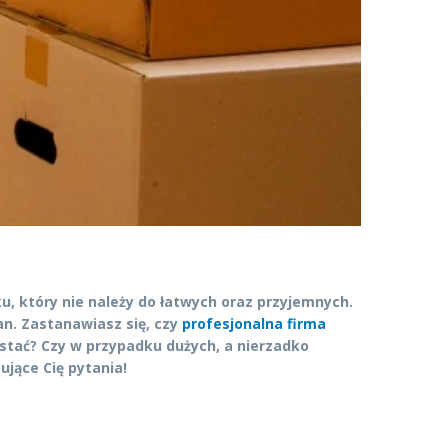
u, który nie należy do łatwych oraz przyjemnych.
an. Zastanawiasz się, czy
profesjonalna firma
ystać? Czy w przypadku dużych, a nierzadko
ujące Cię pytania!