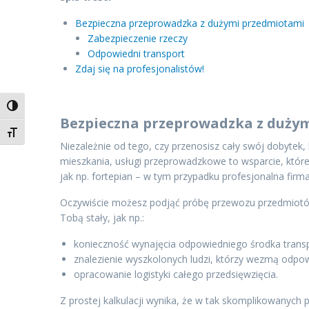
Bezpieczna przeprowadzka z dużymi przedmiotami
Zabezpieczenie rzeczy
Odpowiedni transport
Zdaj się na profesjonalistów!
Toggle High Contrast
Bezpieczna przeprowadzka z duży
Toggle Font size
Niezależnie od tego, czy przenosisz cały swój dobyte
mieszkania, usługi przeprowadzkowe to wsparcie, które
jak np. fortepian – w tym przypadku profesjonalna firm
Oczywiście możesz podjąć próbę przewozu przedmiotów
Tobą stały, jak np.:
konieczność wynajęcia odpowiedniego środka transp
znalezienie wyszkolonych ludzi, którzy wezmą odpow
opracowanie logistyki całego przedsięwzięcia.
Z prostej kalkulacji wynika, że w tak skomplikowanych 