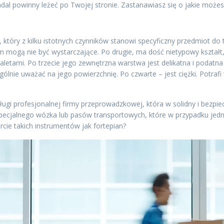
l powinny leżeć po Twojej stronie. Zastanawiasz się o jakie możes 
, który z kilku istotnych czynników stanowi specyficzny przedmiot do 
m mogą nie być wystarczające. Po drugie, ma dość nietypowy kształt
letami. Po trzecie jego zewnętrzna warstwa jest delikatna i podatna 
gólnie uważać na jego powierzchnię. Po czwarte – jest ciężki. Potraf
ługi profesjonalnej firmy przeprowadzkowej, która w solidny i bezp
 specjalnego wózka lub pasów transportowych, które w przypadku j
rcie takich instrumentów jak fortepian?