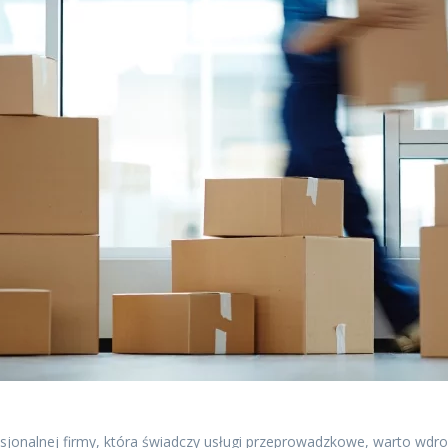
fesjonalnej firmy, która świadczy usługi przeprowadzkowe, warto wdr