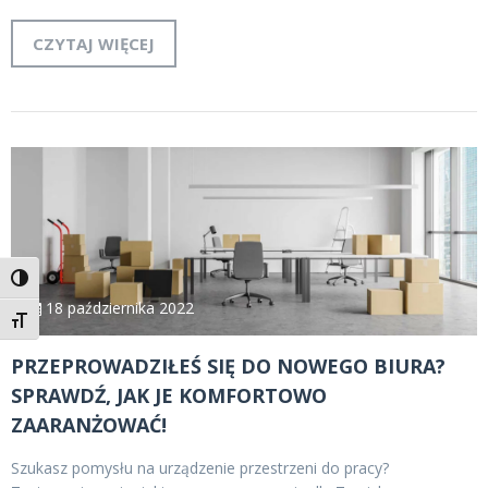
CZYTAJ WIĘCEJ
Toggle High Contrast
18 października 2022
Toggle Font size
PRZEPROWADZIŁEŚ SIĘ DO NOWEGO BIURA?
SPRAWDŹ, JAK JE KOMFORTOWO
ZAARANŻOWAĆ!
Szukasz pomysłu na urządzenie przestrzeni do pracy?