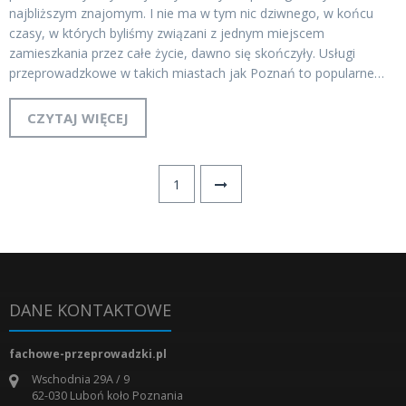
najbliższym znajomym. I nie ma w tym nic dziwnego, w końcu
czasy, w których byliśmy związani z jednym miejscem
zamieszkania przez całe życie, dawno się skończyły. Usługi
przeprowadzkowe w takich miastach jak Poznań to popularne…
CZYTAJ WIĘCEJ
1
DANE KONTAKTOWE
fachowe-przeprowadzki.pl
Wschodnia 29A / 9
62-030
Luboń koło Poznania