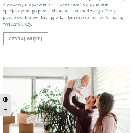
Prawdziwym wybawieniem może okazać się wynajęcie
specjalistycznego przedsiębiorstwa transportowego. Firmy
przeprowadzkowe działają w każdym mieście, np. w Poznaniu,
Warszawie czy…
CZYTAJ WIĘCEJ
Toggle High Contrast
Toggle Font size