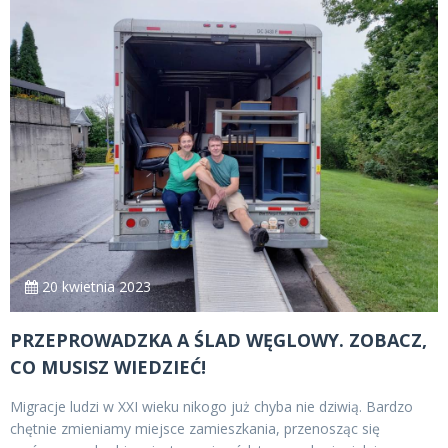
20 kwietnia 2023
PRZEPROWADZKA A ŚLAD WĘGLOWY. ZOBACZ,
CO MUSISZ WIEDZIEĆ!
Migracje ludzi w XXI wieku nikogo już chyba nie dziwią. Bardzo
chętnie zmieniamy miejsce zamieszkania, przenosząc się