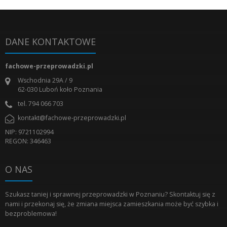
DANE KONTAKTOWE
fachowe-przeprowadzki.pl
Wschodnia 29A / 9
62-030
Luboń koło Poznania
tel.
794 066 703
kontakt@fachowe-przeprowadzki.pl
NIP: 9721102994
REGON: 346463
O NAS
Szukasz taniej i sprawnej przeprowadzki w Poznaniu? Skontaktuj się z
nami i przekonaj się, że zmiana miejsca zamieszkania może być szybka i
bezproblemowa!