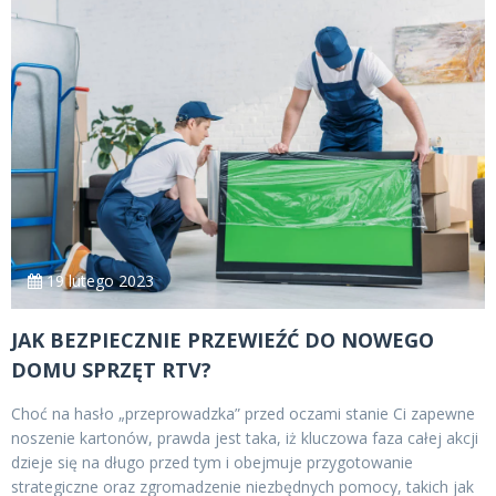
19 lutego 2023
JAK BEZPIECZNIE PRZEWIEŹĆ DO NOWEGO
DOMU SPRZĘT RTV?
Choć na hasło „przeprowadzka” przed oczami stanie Ci zapewne
noszenie kartonów, prawda jest taka, iż kluczowa faza całej akcji
dzieje się na długo przed tym i obejmuje przygotowanie
strategiczne oraz zgromadzenie niezbędnych pomocy, takich jak