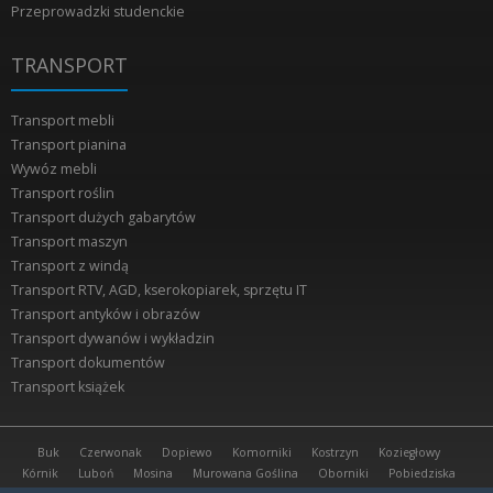
Przeprowadzki studenckie
TRANSPORT
Transport mebli
Transport pianina
Wywóz mebli
Transport roślin
Transport dużych gabarytów
Transport maszyn
Transport z windą
Transport RTV, AGD, kserokopiarek, sprzętu IT
Transport antyków i obrazów
Transport dywanów i wykładzin
Transport dokumentów
Transport książek
Buk
Czerwonak
Dopiewo
Komorniki
Kostrzyn
Koziegłowy
Kórnik
Luboń
Mosina
Murowana Goślina
Oborniki
Pobiedziska
Poznań Grunwald
Poznań Piątkowo
Poznań Rataje
Przeźmierowo